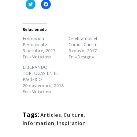
Haz
Haz
clic
clic
para
para
compartir
compartir
en
en
Twitter
Facebook
(Se
(Se
Relacionado
abre
abre
en
en
Formación
Celebramos el
una
una
ventana
ventana
Permanente
Corpus Christi
nueva)
nueva)
9 octubre, 2017
8 mayo, 2017
En «Noticias»
En «Design»
LIBERANDO
TORTUGAS EN EL
PACÍFICO
20 noviembre, 2018
En «Noticias»
Tags:
Articles
,
Culture
,
Information
,
Inspiration