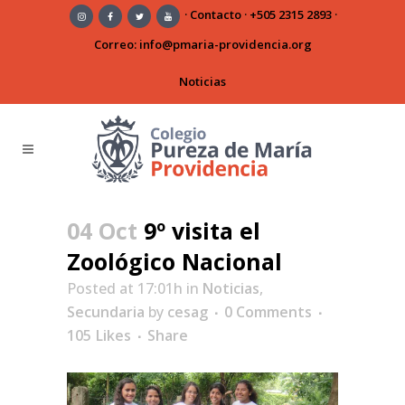
·
Contacto
·
+505 2315 2893
·
Correo:
info@pmaria-providencia.org
Noticias
04 Oct
9º visita el
Zoológico Nacional
Posted at 17:01h
in
Noticias
,
Secundaria
by
cesag
0 Comments
105
Likes
Share