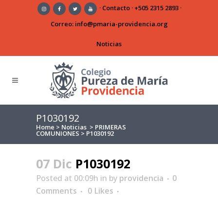
·
Contacto
·
+505 2315 2893
·
Correo:
info@pmaria-providencia.org
Noticias
P1030192
Home
>
Noticias
>
PRIMERAS
COMUNIONES
>
P1030192
07 Dic
P1030192
Posted at 00:09h
in
by
providencia
0
Comments
0
Likes