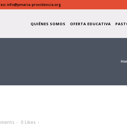
reo:
info@pmaria-providencia.org
QUIÉNES SOMOS
OFERTA EDUCATIVA
PAST
Ho
mments
0
Likes