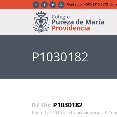
·
Contacto
·
+505 2315 2893
· Cor
P1030182
07 Dic
P1030182
Posted at 00:08h
in
by
providencia
0 Co