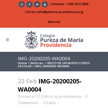
·
Contacto
·
+505 2315 2893
·
Correo:
info@pmaria-providencia.org
Noticias
IMG-20200205-WA0004
Home
>
Noticias
>
INICIO DE UN NUEVO CURSO
ESCOLAR
>
IMG-20200205-WA0004
22 Feb
IMG-20200205-
WA0004
Posted at 21:54h
in
by
providencia
0
Comments
0
Likes