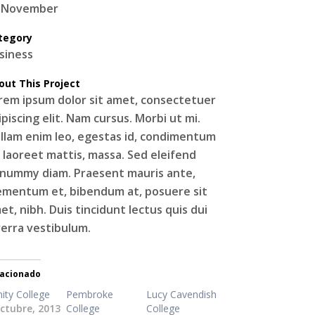
 November
tegory
siness
out This Project
rem ipsum dolor sit amet, consectetuer
ipiscing elit. Nam cursus. Morbi ut mi.
llam enim leo, egestas id, condimentum
, laoreet mattis, massa. Sed eleifend
nummy diam. Praesent mauris ante,
ementum et, bibendum at, posuere sit
et, nibh. Duis tincidunt lectus quis dui
verra vestibulum.
lacionado
nity College
Pembroke
Lucy Cavendish
octubre, 2013
College
College