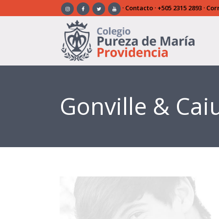
·
Contacto
·
+505 2315 2893
· Cor
Gonville & Cai