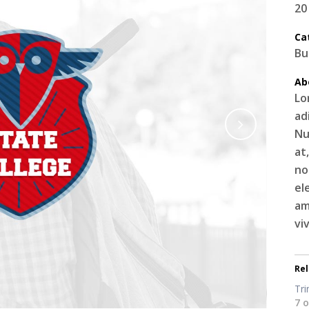
20
Ca
Bu
Ab
Lo
ad
Nu
at
no
el
am
vi
Re
Tri
7 